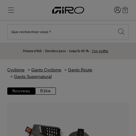
Connexion
0
Que recherchez-vous ?
Nouveautés et tendances
Nouveautés et tendances
Nouveautés
Nouveautés
Promos d'été - Derniers jours - Jusqu'à 40 % -
J'en profite
Best Sellers
Best Sellers
Explorer
Explorer
Cyclisme
Gants Cyclisme
Gants Route
Casques
Casques
Gants Supernatural
Casques Vélo Route
Ski
Nouveau
Bike
Casques VTT
Snowboard
Casques Urbains
Avec Visière
Casques Vélo Enfant
Femme
Voir tout
Pièces détachées