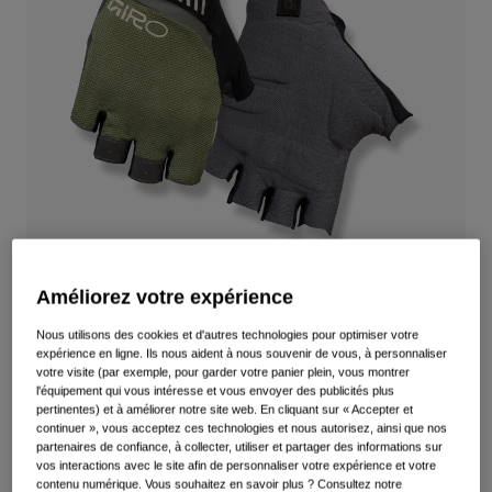
Voir tout
Chaussures
Masques
Chaussures Vélo Route
Chaussures VTT
Ski
Chaussures Gravel
Snowboard
Voir tout
Avec verres interchangeables
Femme
Verre de remplacement
Vêtements
Améliorez votre expérience
Voir tout
Nous utilisons des cookies et d'autres technologies pour optimiser votre
Vêtements Vélo Route
Gants Supernatural
expérience en ligne. Ils nous aident à nous souvenir de vous, à personnaliser
votre visite (par exemple, pour garder votre panier plein, vous montrer
Vêtements VTT
l'équipement qui vous intéresse et vous envoyer des publicités plus
Enfants
Article n°
39085
pertinentes) et à améliorer notre site web. En cliquant sur « Accepter et
Voir tout
continuer », vous acceptez ces technologies et nous autorisez, ainsi que nos
84,99 €
Casques
partenaires de confiance, à collecter, utiliser et partager des informations sur
vos interactions avec le site afin de personnaliser votre expérience et votre
Masques
contenu numérique. Vous souhaitez en savoir plus ? Consultez notre