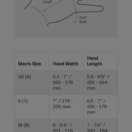
Hand
Men's Size
Hand Width
Length
XS (6)
6.3 - 7” /
5.9 - 6.5” /
160 - 178
150 - 164
mm
mm
S (7)
7” / 179 -
6.5 - 7” /
200 mm
165 - 179
mm
M (8)
8 - 8.6” /
7 - 7.6” /
201 - 219
180 - 194