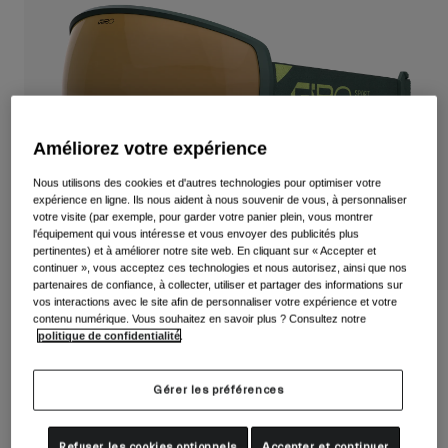
Voir tout
Chaussures
Masques
Chaussures Vélo Route
Chaussures VTT
Ski
Améliorez votre expérience
Chaussures Gravel
Snowboard
Nous utilisons des cookies et d'autres technologies pour optimiser votre
Voir tout
Avec verres interchangeables
expérience en ligne. Ils nous aident à nous souvenir de vous, à personnaliser
votre visite (par exemple, pour garder votre panier plein, vous montrer
Femme
l'équipement qui vous intéresse et vous envoyer des publicités plus
Verre de remplacement
pertinentes) et à améliorer notre site web. En cliquant sur « Accepter et
Vêtements
continuer », vous acceptez ces technologies et nous autorisez, ainsi que nos
Voir tout
partenaires de confiance, à collecter, utiliser et partager des informations sur
vos interactions avec le site afin de personnaliser votre expérience et votre
Vêtements Vélo Route
Masque Stacked Balance II
contenu numérique. Vous souhaitez en savoir plus ? Consultez notre
politique de confidentialité
.
Vêtements VTT
Enfants
Article n°
37126-A73-OS
Voir tout
Gérer les préférences
Casques
149,95 €
Masques
Refuser les cookies optionnels
Accepter et continuer