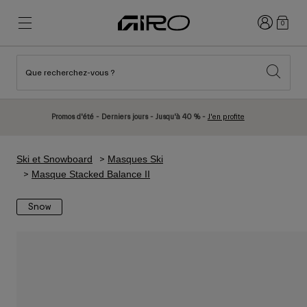
Connexion
0
Que recherchez-vous ?
Nouveautés et tendances
Nouveautés et tendances
Nouveautés
Nouveautés
Promos d'été - Derniers jours - Jusqu'à 40 % -
J'en profite
Best Sellers
Best Sellers
Explorer
Explorer
Ski et Snowboard
Masques Ski
Casques
Casques
Masque Stacked Balance II
Casques Vélo Route
Ski
Snow
Casques VTT
Snowboard
Casques Urbains
Avec Visière
Casques Vélo Enfant
Femme
Voir tout
Pièces détachées