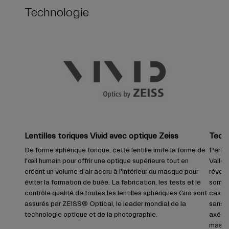
Technologie
Lentilles toriques Vivid avec optique Zeiss
Tech
De forme sphérique torique, cette lentille imite la forme de
Perfec
l'œil humain pour offrir une optique supérieure tout en
Valley
créant un volume d'air accru à l'intérieur du masque pour
révolu
éviter la formation de buée. La fabrication, les tests et le
sommes
contrôle qualité de toutes les lentilles sphériques Giro sont
casque
assurés par ZEISS® Optical, le leader mondial de la
sans b
technologie optique et de la photographie.
axée s
masqu