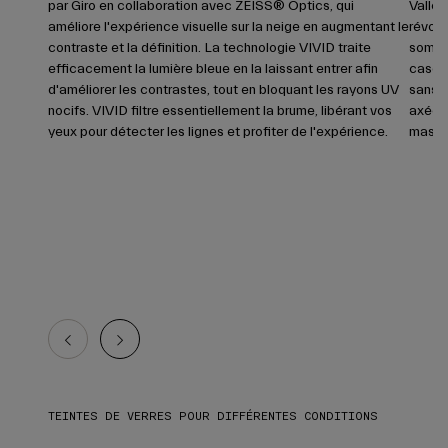
par Giro en collaboration avec ZEISS® Optics, qui
Valley
améliore l'expérience visuelle sur la neige en augmentant le
révolu
contraste et la définition. La technologie VIVID traite
sommes
efficacement la lumière bleue en la laissant entrer afin
casque
d'améliorer les contrastes, tout en bloquant les rayons UV
sans b
nocifs. VIVID filtre essentiellement la brume, libérant vos
axée s
yeux pour détecter les lignes et profiter de l'expérience.
masqu
TEINTES DE VERRES POUR DIFFÉRENTES CONDITIONS