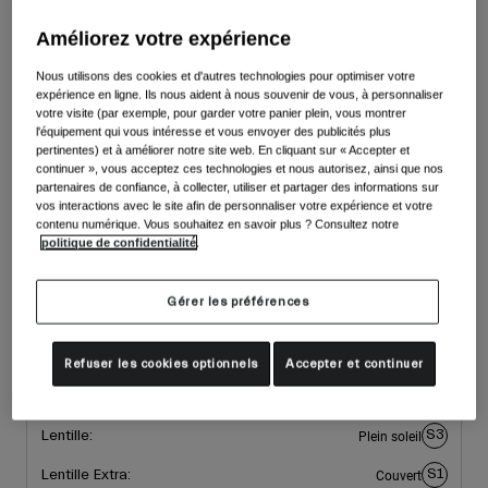
Accessoires
Couleur -
Black/Onyx
Voir tout
Améliorez votre expérience
Masques
Nous utilisons des cookies et d'autres technologies pour optimiser votre
Gants
expérience en ligne. Ils nous aident à nous souvenir de vous, à personnaliser
Utilisation
votre visite (par exemple, pour garder votre panier plein, vous montrer
Pièces détachées
sélectionné
l'équipement qui vous intéresse et vous envoyer des publicités plus
pertinentes) et à améliorer notre site web. En cliquant sur « Accepter et
Voir tout
All Mountain
continuer », vous acceptez ces technologies et nous autorisez, ainsi que nos
partenaires de confiance, à collecter, utiliser et partager des informations sur
Backcountry
vos interactions avec le site afin de personnaliser votre expérience et votre
Freestyle
contenu numérique. Vous souhaitez en savoir plus ? Consultez notre
Taille
politique de confidentialité
.
Ski Race
Taille
Voir tout
Gérer les préférences
Unique
sélectionné
Refuser les cookies optionnels
Accepter et continuer
Lentilles du masque (2):
S3
Lentille:
Plein soleil
S1
Lentille Extra:
Couvert