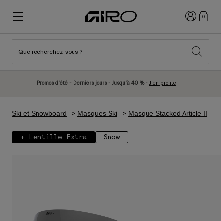
Connexion
0
Que recherchez-vous ?
Nouveautés et tendances
Nouveautés et tendances
Nouveautés
Nouveautés
Promos d'été - Derniers jours - Jusqu'à 40 % -
J'en profite
Best Sellers
Best Sellers
Explorer
Explorer
Ski et Snowboard
Masques Ski
Masque Stacked Article II
Casques
Casques
+ Lentille Extra
Snow
Casques Vélo Route
Ski
Casques VTT
Snowboard
Casques Urbains
Avec Visière
Casques Vélo Enfant
Femme
Voir tout
Pièces détachées