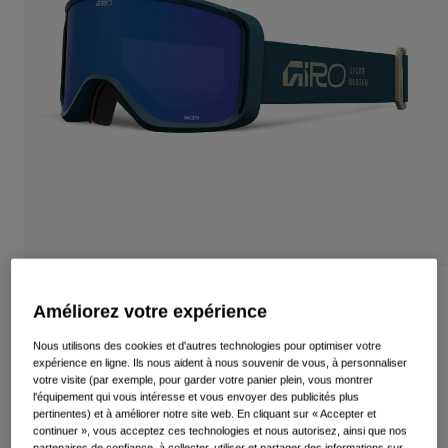
Voir tout
Chaussures
Masques
Chaussures Vélo Route
Chaussures VTT
Ski
Chaussures Gravel
Snowboard
Voir tout
Avec verres interchangeables
Femme
Verre de remplacement
Vêtements
Voir tout
Masque Sagen Stacked
Améliorez votre expérience
Vêtements Vélo Route
Article n°
37150-C66-OS
Vêtements VTT
Nous utilisons des cookies et d'autres technologies pour optimiser votre
Enfants
expérience en ligne. Ils nous aident à nous souvenir de vous, à personnaliser
Voir tout
votre visite (par exemple, pour garder votre panier plein, vous montrer
89,95 €
l'équipement qui vous intéresse et vous envoyer des publicités plus
Casques
pertinentes) et à améliorer notre site web. En cliquant sur « Accepter et
continuer », vous acceptez ces technologies et nous autorisez, ainsi que nos
Masques
partenaires de confiance, à collecter, utiliser et partager des informations sur