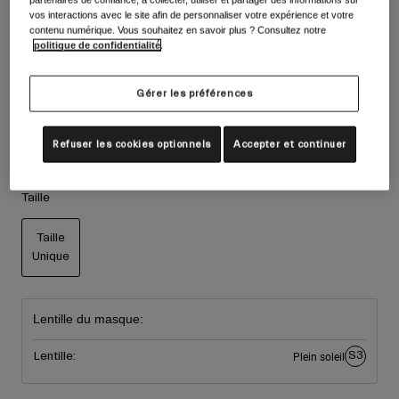
Accessoires
vos interactions avec le site afin de personnaliser votre expérience et votre
Couleur -
Teal/Grey Cobalt
Voir tout
contenu numérique. Vous souhaitez en savoir plus ? Consultez notre
Masques
politique de confidentialité
.
Gants
Utilisation
Gérer les préférences
Pièces détachées
sélectionné
Voir tout
All Mountain
Refuser les cookies optionnels
Accepter et continuer
Backcountry
Freestyle
Taille
Ski Race
Taille
Voir tout
Unique
sélectionné
Lentille du masque:
S3
Lentille:
Plein soleil