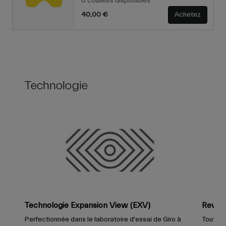
8 couleurs disponibles
40,00 €
Achetez
Technologie
Technologie Expansion View (EXV)
Revêt
Perfectionnée dans le laboratoire d'essai de Giro à
Toutes 