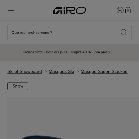
Connexion
0
Que recherchez-vous ?
Nouveautés et tendances
Nouveautés et tendances
Nouveautés
Nouveautés
Promos d'été - Derniers jours - Jusqu'à 40 % -
J'en profite
Best Sellers
Best Sellers
Explorer
Explorer
Ski et Snowboard
Masques Ski
Masque Sagen Stacked
Casques
Casques
Snow
Casques Vélo Route
Ski
Casques VTT
Snowboard
Casques Urbains
Avec Visière
Casques Vélo Enfant
Femme
Voir tout
Pièces détachées