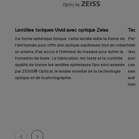
Lentilles toriques Vivid avec optique Zeiss
Tech
De forme sphérique torique, cette lentille imite la forme de
Perfe
l'œil humain pour offrir une optique supérieure tout en créant
Valle
un volume d'air accru à l'intérieur du masque pour éviter la
révolu
formation de buée. La fabrication, les tests et le contrôle
somme
qualité de toutes les lentilles sphériques Giro sont assurés
casqu
par ZEISS® Optical, le leader mondial de la technologie
sans 
optique et de la photographie.
axée s
masq