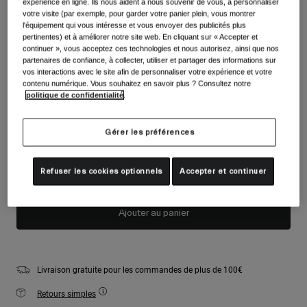
expérience en ligne. Ils nous aident à nous souvenir de vous, à personnaliser
Accessoires
Voir tout
votre visite (par exemple, pour garder votre panier plein, vous montrer
Couleur -
Noir/Rose
l'équipement qui vous intéresse et vous envoyer des publicités plus
Masques
pertinentes) et à améliorer notre site web. En cliquant sur « Accepter et
continuer », vous acceptez ces technologies et nous autorisez, ainsi que nos
Gants
partenaires de confiance, à collecter, utiliser et partager des informations sur
Utilisation
vos interactions avec le site afin de personnaliser votre expérience et votre
Pièces détachées
sélectionné
contenu numérique. Vous souhaitez en savoir plus ? Consultez notre
politique de confidentialité
.
Voir tout
All Mountain
Lentille du masque:
Backcountry
Gérer les préférences
S2
Lentille:
Partiellement nuageuse
Freestyle
Ski Race
Refuser les cookies optionnels
Accepter et continuer
Plus que quelques exemplaires disponibles. Commandez vite.
Voir tout
Ajouter au panier
Livraison gratuite pour les commandes de plus de 100€
Retours simples