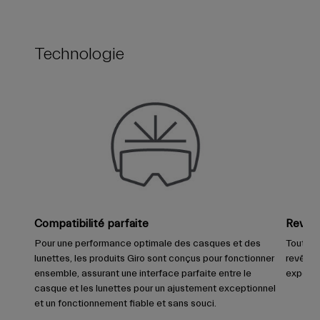
Technologie
Compatibilité parfaite
Revêt
Pour une performance optimale des casques et des
Toutes 
lunettes, les produits Giro sont conçus pour fonctionner
revêtem
ensemble, assurant une interface parfaite entre le
expérie
casque et les lunettes pour un ajustement exceptionnel
et un fonctionnement fiable et sans souci.