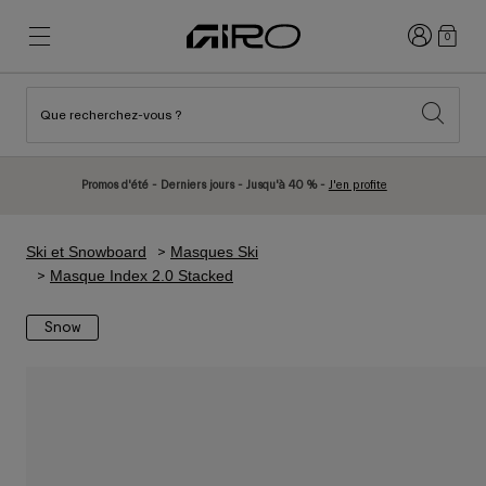
Connexion
0
Que recherchez-vous ?
Nouveautés et tendances
Nouveautés et tendances
Nouveautés
Nouveautés
Promos d'été - Derniers jours - Jusqu'à 40 % -
J'en profite
Best Sellers
Best Sellers
Explorer
Explorer
Ski et Snowboard
Masques Ski
Casques
Casques
Masque Index 2.0 Stacked
Casques Vélo Route
Ski
Snow
Casques VTT
Snowboard
Casques Urbains
Avec Visière
Casques Vélo Enfant
Femme
Voir tout
Pièces détachées