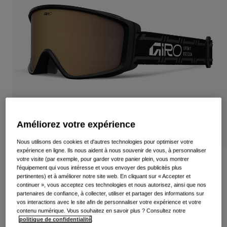
Voir tout
Chaussures
Masques
Chaussures Vélo Route
Chaussures VTT
Ski
Chaussures Gravel
Snowboard
Voir tout
Avec verres interchangeables
Femme
Améliorez votre expérience
Verre de remplacement
Vêtements
Nous utilisons des cookies et d'autres technologies pour optimiser votre
Voir tout
expérience en ligne. Ils nous aident à nous souvenir de vous, à personnaliser
Vêtements Vélo Route
votre visite (par exemple, pour garder votre panier plein, vous montrer
Masque Index 2.0 Stacked
l'équipement qui vous intéresse et vous envoyer des publicités plus
Vêtements VTT
pertinentes) et à améliorer notre site web. En cliquant sur « Accepter et
Enfants
Article n°
37166-B23-OS
continuer », vous acceptez ces technologies et nous autorisez, ainsi que nos
Voir tout
partenaires de confiance, à collecter, utiliser et partager des informations sur
vos interactions avec le site afin de personnaliser votre expérience et votre
Casques
79,95 €
contenu numérique. Vous souhaitez en savoir plus ? Consultez notre
politique de confidentialité
.
Masques