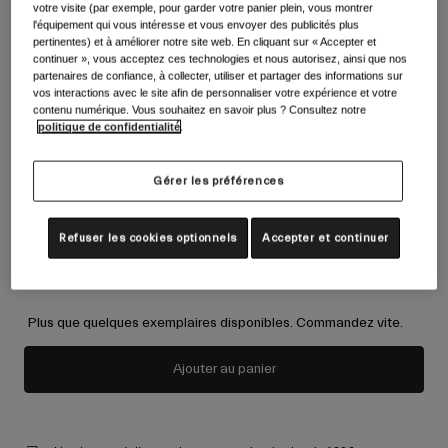
Accessoires
votre visite (par exemple, pour garder votre panier plein, vous montrer
Voir tout
l'équipement qui vous intéresse et vous envoyer des publicités plus
pertinentes) et à améliorer notre site web. En cliquant sur « Accepter et
Couleur -
Violet/Rose
Masques
continuer », vous acceptez ces technologies et nous autorisez, ainsi que nos
partenaires de confiance, à collecter, utiliser et partager des informations sur
Gants
vos interactions avec le site afin de personnaliser votre expérience et votre
Utilisation
contenu numérique. Vous souhaitez en savoir plus ? Consultez notre
Pièces détachées
politique de confidentialité
.
sélectionné
Voir tout
All Mountain
Backcountry
Lentilles du masque (2):
Gérer les préférences
Freestyle
S2
Lentille:
Partiellement nuageuse
Ski Race
Refuser les cookies optionnels
Accepter et continuer
S1
Lentille Extra:
Couvert
Voir tout
Plus que quelques exemplaires disponibles. Commandez vite.
Ajouter au panier