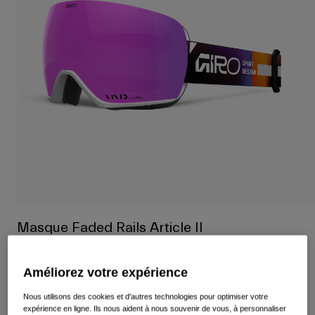
Voir tout
Chaussures
Masques
Chaussures Vélo Route
Chaussures VTT
Ski
Chaussures Gravel
Snowboard
Voir tout
Avec verres interchangeables
Femme
Verre de remplacement
Vêtements
Voir tout
Vêtements Vélo Route
Masque Faded Rails Article II
Vêtements VTT
Enfants
Article n°
37287-533-OS
Voir tout
Améliorez votre expérience
Casques
179,95 €
Nous utilisons des cookies et d'autres technologies pour optimiser votre
Masques
expérience en ligne. Ils nous aident à nous souvenir de vous, à personnaliser