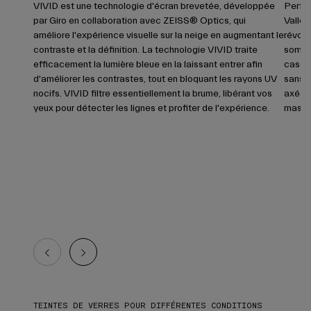
VIVID est une technologie d'écran brevetée, développée
Perfec
par Giro en collaboration avec ZEISS® Optics, qui
Valley
améliore l'expérience visuelle sur la neige en augmentant le
révolu
contraste et la définition. La technologie VIVID traite
sommes
efficacement la lumière bleue en la laissant entrer afin
casque
d'améliorer les contrastes, tout en bloquant les rayons UV
sans b
nocifs. VIVID filtre essentiellement la brume, libérant vos
axée s
yeux pour détecter les lignes et profiter de l'expérience.
masqu
TEINTES DE VERRES POUR DIFFÉRENTES CONDITIONS