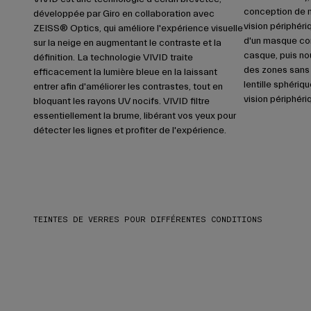
conception de m
développée par Giro en collaboration avec
vision périphér
ZEISS® Optics, qui améliore l'expérience visuelle
d'un masque com
sur la neige en augmentant le contraste et la
casque, puis nou
définition. La technologie VIVID traite
des zones sans 
efficacement la lumière bleue en la laissant
lentille sphériq
entrer afin d'améliorer les contrastes, tout en
vision périphér
bloquant les rayons UV nocifs. VIVID filtre
essentiellement la brume, libérant vos yeux pour
détecter les lignes et profiter de l'expérience.
TEINTES DE VERRES POUR DIFFÉRENTES CONDITIONS