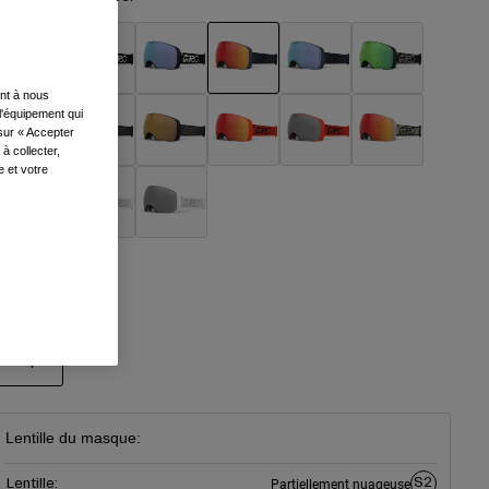
ent à nous
sélectionné
l'équipement qui
 sur « Accepter
à collecter,
e et votre
aille
Taille
Unique
sélectionné
Lentille du masque:
S2
Lentille:
Partiellement nuageuse