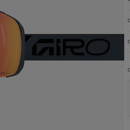
C
C
C