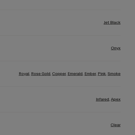
Jet Black
Onyx
Royal
,
Rose Gold
,
Copper
,
Emerald
,
Ember
,
Pink
,
Smoke
Infared
,
Apex
Clear