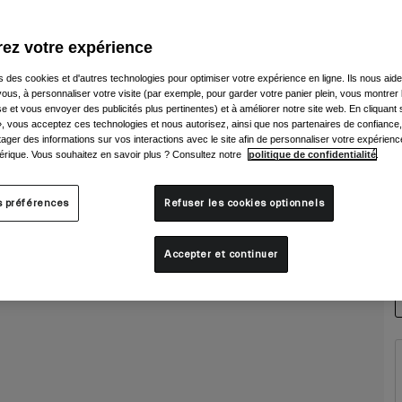
ez votre expérience
s des cookies et d'autres technologies pour optimiser votre expérience en ligne. Ils nous aid
ous, à personnaliser votre visite (par exemple, pour garder votre panier plein, vous montrer 
e et vous envoyer des publicités plus pertinentes) et à améliorer notre site web. En cliquant
», vous acceptez ces technologies et nous autorisez, ainsi que nos partenaires de confiance, 
artager des informations sur vos interactions avec le site afin de personnaliser votre expérienc
rique. Vous souhaitez en savoir plus ? Consultez notre
politique de confidentialité
.
s préférences
Refuser les cookies optionnels
T
Accepter et continuer