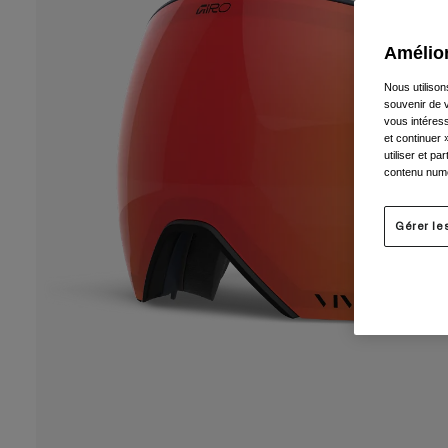
Amélior
Nous utilison
souvenir de v
vous intéress
et continuer 
utiliser et p
contenu numé
Gérer le