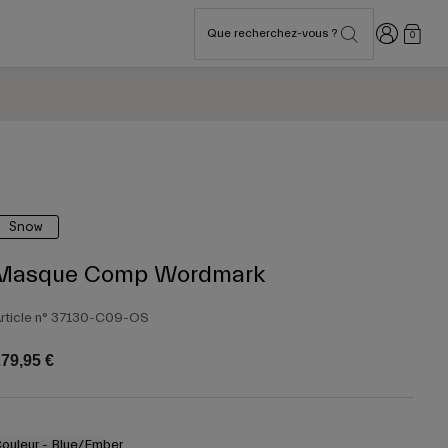
Connexion
Que recherchez-vous ?
0
Snow
Masque Comp Wordmark
rticle n°
37130-C09-OS
79,95 €
ouleur -
Blue/Ember