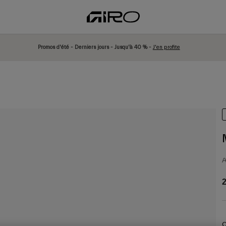
Promos d'été - Derniers jours - Jusqu'à 40 % -
J'en profite
A
2
C