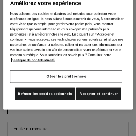
Accessoires
Améliorez votre expérience
Couleur -
Black/Ember
Voir tout
Nous utilisons des cookies et d'autres technologies pour optimiser votre
Masques
expérience en ligne. Ils nous aident à nous souvenir de vous, à personnaliser
votre visite (par exemple, pour garder votre panier plein, vous montrer
Gants
l'équipement qui vous intéresse et vous envoyer des publicités plus
Utilisation
Pièces détachées
pertinentes) et à améliorer notre site web. En cliquant sur « Accepter et
sélectionné
continuer », vous acceptez ces technologies et nous autorisez, ainsi que nos
Voir tout
All Mountain
partenaires de confiance, à collecter, utiliser et partager des informations sur
vos interactions avec le site afin de personnaliser votre expérience et votre
Backcountry
contenu numérique. Vous souhaitez en savoir plus ? Consultez notre
politique de confidentialité
.
Freestyle
Ski Race
Gérer les préférences
Voir tout
Taille
Refuser les cookies optionnels
Accepter et continuer
Taille
Unique
sélectionné
Lentille du masque: