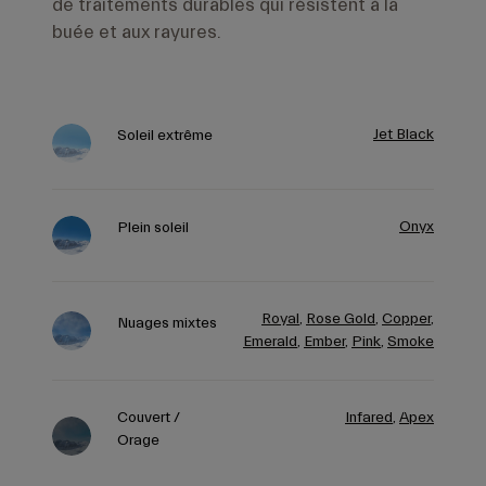
de traitements durables qui résistent à la
buée et aux rayures.
Jet Black
Soleil extrême
Onyx
Plein soleil
Royal
,
Rose Gold
,
Copper
,
Nuages mixtes
Emerald
,
Ember
,
Pink
,
Smoke
Couvert /
Infared
,
Apex
Orage