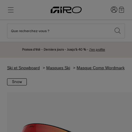
Connexion
0
Que recherchez-vous ?
Nouveautés et tendances
Nouveautés et tendances
Nouveautés
Nouveautés
Promos d'été - Derniers jours - Jusqu'à 40 % -
J'en profite
Best Sellers
Best Sellers
Explorer
Explorer
Ski et Snowboard
Masques Ski
Masque Comp Wordmark
Casques
Casques
Snow
Casques Vélo Route
Ski
Casques VTT
Snowboard
Casques Urbains
Avec Visière
Casques Vélo Enfant
Femme
Voir tout
Pièces détachées