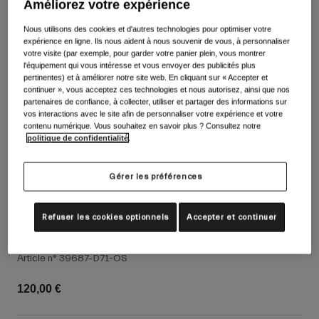
Voir tout
Améliorez votre expérience
Nous utilisons des cookies et d'autres technologies pour optimiser votre
Chaussures
expérience en ligne. Ils nous aident à nous souvenir de vous, à personnaliser
votre visite (par exemple, pour garder votre panier plein, vous montrer
Masques
l'équipement qui vous intéresse et vous envoyer des publicités plus
Chaussures Vélo Route
pertinentes) et à améliorer notre site web. En cliquant sur « Accepter et
Chaussures VTT
Ski
continuer », vous acceptez ces technologies et nous autorisez, ainsi que nos
partenaires de confiance, à collecter, utiliser et partager des informations sur
Chaussures Gravel
Snowboard
vos interactions avec le site afin de personnaliser votre expérience et votre
contenu numérique. Vous souhaitez en savoir plus ? Consultez notre
Voir tout
Avec verres interchangeables
politique de confidentialité
.
Femme
Gérer les préférences
Verre de remplacement
Vêtements
Voir tout
Refuser les cookies optionnels
Accepter et continuer
Vêtements Vélo Route
Écran de remplacement VIVID pour Comp
Vêtements VTT
Enfants
Article n°
39687-D71-OS
Voir tout
120,00 €
Casques
Masques