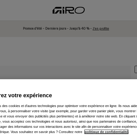
Promos d'été - Derniers jours - Jusqu'à 40 % -
J'en profite
ez votre expérience
A
s des cookies et d'autres technologies pour optimiser votre expérience en ligne. Ils nous aid
1
ous, à personnaliser votre visite (par exemple, pour garder votre panier plein, vous montrer 
e et vous envoyer des publicités plus pertinentes) et à améliorer notre site web. En cliquant
», vous acceptez ces technologies et nous autorisez, ainsi que nos partenaires de confiance, 
artager des informations sur vos interactions avec le site afin de personnaliser votre expérienc
rique. Vous souhaitez en savoir plus ? Consultez notre
politique de confidentialité
.
C