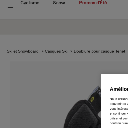
Cyclisme
Snow
Promos d'Été
Ski et Snowboard
Casques Ski
Doublure pour casque Tenet
Amélior
Nous utilison
souvenir de v
vous intéress
et continuer 
utiliser et p
contenu numé