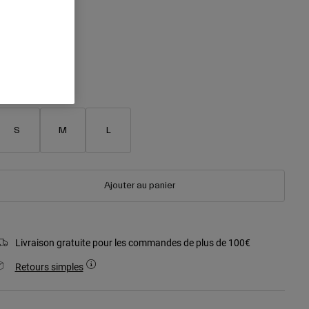
sélectionné
aille
S
M
L
Ajouter au panier
Livraison gratuite pour les commandes de plus de 100€
Retours simples