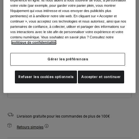
expérience en ligne. Ils nous aident à nous souvenir de vous, à personnaliser
Accessoires
votre visite (par exemple, pour garder votre panier plein, vous montrer
Couleur -
Stone Pearl
Voir tout
l'équipement qui vous intéresse et vous envoyer des publicités plus
Masques
pertinentes) et à améliorer notre site web. En cliquant sur « Accepter et
continuer », vous acceptez ces technologies et nous autorisez, ainsi que nos
Gants
partenaires de confiance, à collecter, utiliser et partager des informations sur
Utilisation
vos interactions avec le site afin de personnaliser votre expérience et votre
Pièces détachées
sélectionné
contenu numérique. Vous souhaitez en savoir plus ? Consultez notre
politique de confidentialité
.
Voir tout
All Mountain
Taille
Tableau des tailles
Backcountry
Gérer les préférences
Freestyle
S
M
Ski Race
Refuser les cookies optionnels
Accepter et continuer
Voir tout
Ajouter au panier
Livraison gratuite pour les commandes de plus de 100€
Retours simples