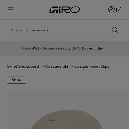
Connexion
0
Que recherchez-vous ?
Nouveautés et tendances
Nouveautés et tendances
Nouveautés
Nouveautés
Promos d'été - Derniers jours - Jusqu'à 40 % -
J'en profite
Best Sellers
Best Sellers
Explorer
Explorer
Ski et Snowboard
Casques Ski
Casque Tenet Mips
Casques
Casques
Snow
Casques Vélo Route
Ski
Casques VTT
Snowboard
Casques Urbains
Avec Visière
Casques Vélo Enfant
Femme
Voir tout
Pièces détachées