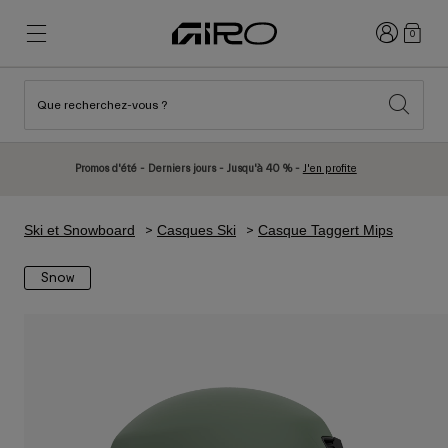
Connexion
0
Que recherchez-vous ?
Nouveautés et tendances
Nouveautés et tendances
Nouveautés
Nouveautés
Promos d'été - Derniers jours - Jusqu'à 40 % -
J'en profite
Best Sellers
Best Sellers
Explorer
Explorer
Ski et Snowboard
Casques Ski
Casque Taggert Mips
Casques
Casques
Snow
Casques Vélo Route
Ski
Casques VTT
Snowboard
Casques Urbains
Avec Visière
Casques Vélo Enfant
Femme
Voir tout
Pièces détachées