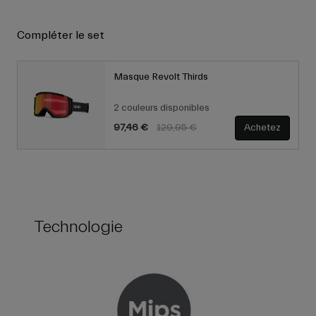
Compléter le set
Masque Revolt Thirds
2 couleurs disponibles
Price reduced from
to
97,46 €
129,95 €
Achetez
Technologie