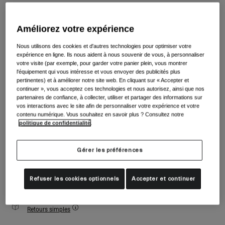
Accessoires
Voir tout
Couleur -
Matte Green
Masques
Améliorez votre expérience
Gants
Nous utilisons des cookies et d'autres technologies pour optimiser votre
Utilisation
expérience en ligne. Ils nous aident à nous souvenir de vous, à personnaliser
Pièces détachées
sélectionné
votre visite (par exemple, pour garder votre panier plein, vous montrer
l'équipement qui vous intéresse et vous envoyer des publicités plus
Voir tout
All Mountain
pertinentes) et à améliorer notre site web. En cliquant sur « Accepter et
Taille
Tableau des tailles
Backcountry
continuer », vous acceptez ces technologies et nous autorisez, ainsi que nos
partenaires de confiance, à collecter, utiliser et partager des informations sur
Freestyle
vos interactions avec le site afin de personnaliser votre expérience et votre
S
M
L
contenu numérique. Vous souhaitez en savoir plus ? Consultez notre
Ski Race
politique de confidentialité
.
Voir tout
Ajouter au panier
Gérer les préférences
Refuser les cookies optionnels
Accepter et continuer
Livraison gratuite pour les commandes de plus de 100€
Retours simples