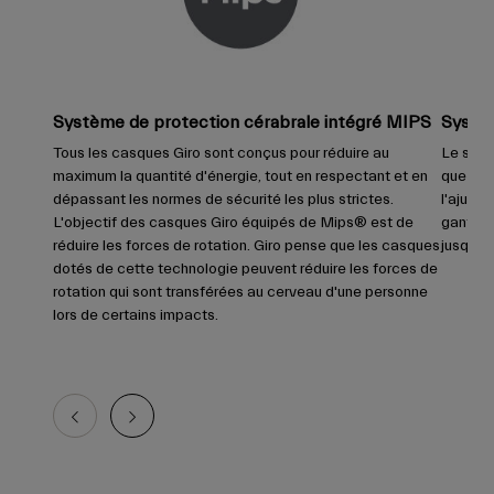
Système de protection cérabrale intégré MIPS
Systèm
Tous les casques Giro sont conçus pour réduire au
Le systè
maximum la quantité d'énergie, tout en respectant et en
que l'or
dépassant les normes de sécurité les plus strictes.
l'ajust
L'objectif des casques Giro équipés de Mips® est de
gants. 
réduire les forces de rotation. Giro pense que les casques
jusqu'à 
dotés de cette technologie peuvent réduire les forces de
rotation qui sont transférées au cerveau d'une personne
lors de certains impacts.