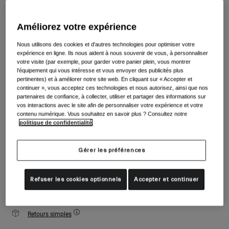
Accessoires
Voir tout
Couleur -
Noir mat
Améliorez votre expérience
Masques
Gants
Nous utilisons des cookies et d'autres technologies pour optimiser votre
Utilisation
expérience en ligne. Ils nous aident à nous souvenir de vous, à personnaliser
Pièces détachées
votre visite (par exemple, pour garder votre panier plein, vous montrer
sélectionné
l'équipement qui vous intéresse et vous envoyer des publicités plus
Voir tout
All Mountain
pertinentes) et à améliorer notre site web. En cliquant sur « Accepter et
Taille
Tableau des tailles
continuer », vous acceptez ces technologies et nous autorisez, ainsi que nos
Backcountry
partenaires de confiance, à collecter, utiliser et partager des informations sur
Freestyle
vos interactions avec le site afin de personnaliser votre expérience et votre
XS
S
M
L
XL
2XL
contenu numérique. Vous souhaitez en savoir plus ? Consultez notre
Ski Race
politique de confidentialité
.
Voir tout
Gérer les préférences
Ajouter au panier
Refuser les cookies optionnels
Accepter et continuer
Livraison gratuite pour les commandes de plus de 100€
Retours simples