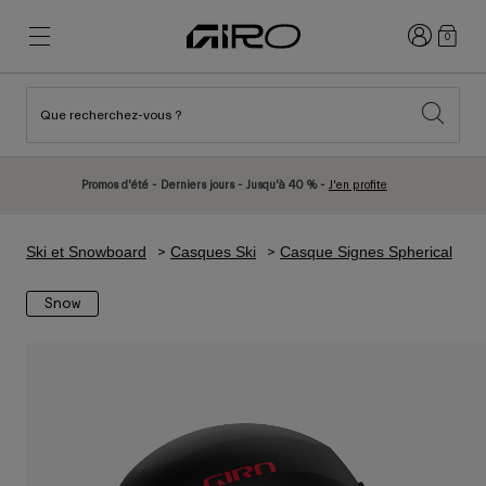
Connexion
0
Que recherchez-vous ?
Nouveautés et tendances
Nouveautés et tendances
Nouveautés
Nouveautés
Promos d'été - Derniers jours - Jusqu'à 40 % -
J'en profite
Best Sellers
Best Sellers
Explorer
Explorer
Ski et Snowboard
Casques Ski
Casque Signes Spherical
Casques
Casques
Snow
Casques Vélo Route
Ski
Casques VTT
Snowboard
Casques Urbains
Avec Visière
Casques Vélo Enfant
Femme
Voir tout
Pièces détachées