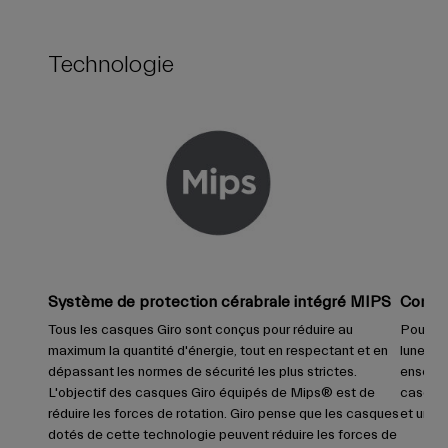
Technologie
Système de protection cérabrale intégré MIPS
Compat
Tous les casques Giro sont conçus pour réduire au
Pour un
maximum la quantité d'énergie, tout en respectant et en
lunettes
dépassant les normes de sécurité les plus strictes.
ensembl
L'objectif des casques Giro équipés de Mips® est de
casque 
réduire les forces de rotation. Giro pense que les casques
et un f
dotés de cette technologie peuvent réduire les forces de