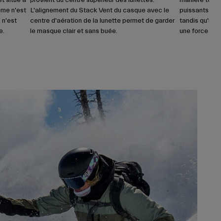
t situé à
provient du centre supérieur des lunettes.
manière total
ème n'est
L'alignement du Stack Vent du casque avec le
puissants faci
n n'est
centre d'aération de la lunette permet de garder
tandis qu'une
e.
le masque clair et sans buée.
une force de v