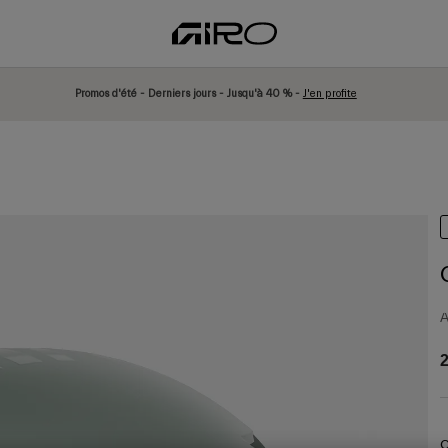
Promos d'été - Derniers jours - Jusqu'à 40 % -
J'en profite
A
2
C