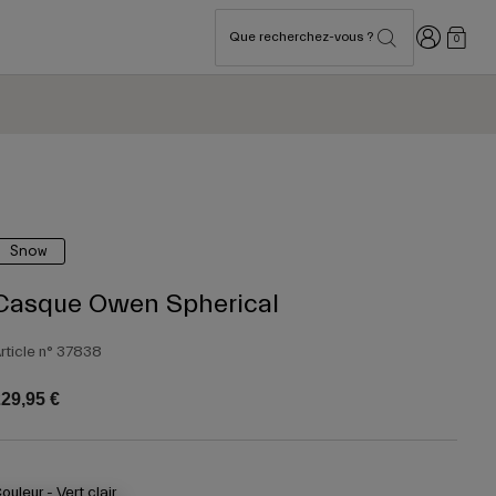
Connexion
Que recherchez-vous ?
0
Snow
Casque Owen Spherical
rticle n°
37838
29,95 €
ouleur -
Vert clair