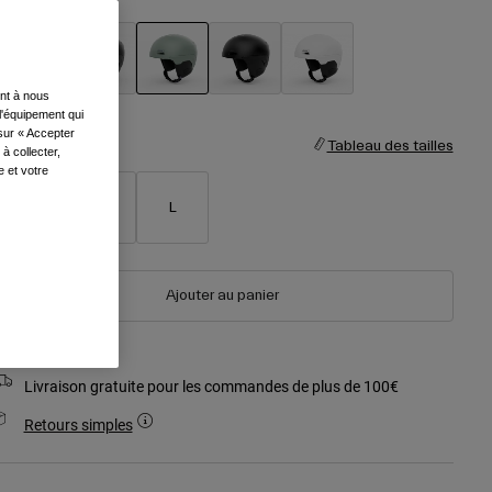
ent à nous
sélectionné
l'équipement qui
 sur « Accepter
aille
Tableau des tailles
à collecter,
e et votre
S
M
L
Ajouter au panier
Livraison gratuite pour les commandes de plus de 100€
Retours simples