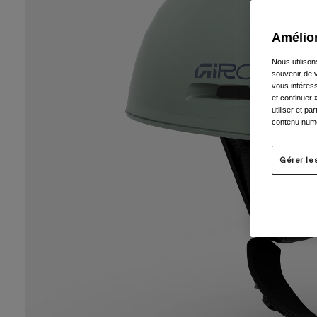
Amélior
Nous utilison
souvenir de v
vous intéress
et continuer 
utiliser et p
contenu numé
Gérer le