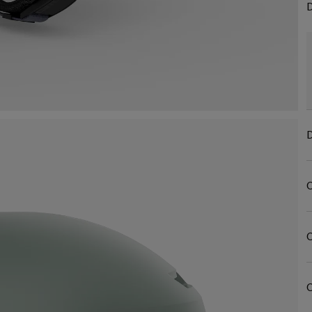
D
D
C
C
C