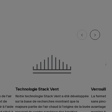
Technologie Stack Vent
Verrouillag
de l'air
Notre technologie Stack Vent a été développée
La fermeture
et de
sur la base de recherches montrant que la
sans pincemen
r à l'aide
majeure partie de l'air chaud à l'origine de la buée
avantages de 