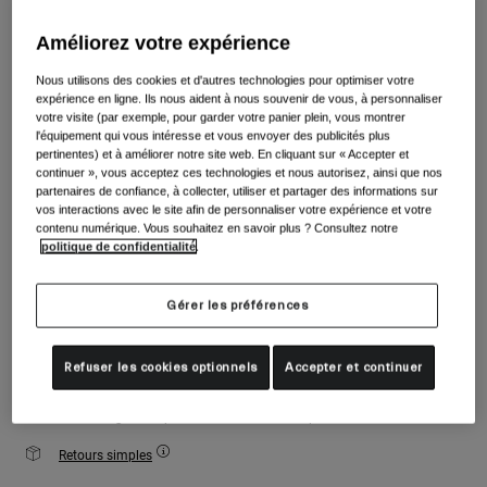
Accessoires
Voir tout
Couleur -
Gris Anthracite
Améliorez votre expérience
Masques
Nous utilisons des cookies et d'autres technologies pour optimiser votre
Gants
expérience en ligne. Ils nous aident à nous souvenir de vous, à personnaliser
Utilisation
votre visite (par exemple, pour garder votre panier plein, vous montrer
Pièces détachées
l'équipement qui vous intéresse et vous envoyer des publicités plus
sélectionné
pertinentes) et à améliorer notre site web. En cliquant sur « Accepter et
Voir tout
All Mountain
continuer », vous acceptez ces technologies et nous autorisez, ainsi que nos
Taille
Tableau des tailles
Backcountry
partenaires de confiance, à collecter, utiliser et partager des informations sur
vos interactions avec le site afin de personnaliser votre expérience et votre
Freestyle
contenu numérique. Vous souhaitez en savoir plus ? Consultez notre
S
M
politique de confidentialité
.
Ski Race
Voir tout
Gérer les préférences
Ajouter au panier
Refuser les cookies optionnels
Accepter et continuer
Livraison gratuite pour les commandes de plus de 100€
Retours simples