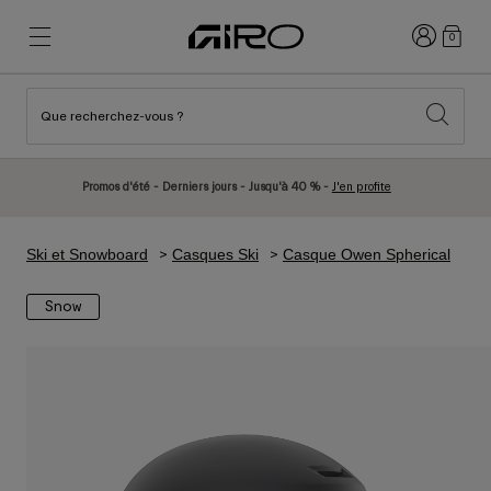
Connexion
0
Que recherchez-vous ?
Nouveautés et tendances
Nouveautés et tendances
Nouveautés
Nouveautés
Promos d'été - Derniers jours - Jusqu'à 40 % -
J'en profite
Best Sellers
Best Sellers
Explorer
Explorer
Ski et Snowboard
Casques Ski
Casque Owen Spherical
Casques
Casques
Snow
Casques Vélo Route
Ski
Casques VTT
Snowboard
Casques Urbains
Avec Visière
Casques Vélo Enfant
Femme
Voir tout
Pièces détachées