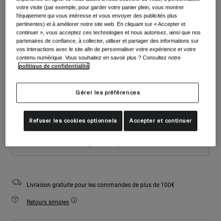
Accessoires
votre visite (par exemple, pour garder votre panier plein, vous montrer
Couleur -
Blanc mat
Voir tout
l'équipement qui vous intéresse et vous envoyer des publicités plus
pertinentes) et à améliorer notre site web. En cliquant sur « Accepter et
Masques
continuer », vous acceptez ces technologies et nous autorisez, ainsi que nos
Gants
partenaires de confiance, à collecter, utiliser et partager des informations sur
Utilisation
vos interactions avec le site afin de personnaliser votre expérience et votre
Pièces détachées
sélectionné
contenu numérique. Vous souhaitez en savoir plus ? Consultez notre
politique de confidentialité
.
Voir tout
All Mountain
Taille
Tableau des tailles
Backcountry
Gérer les préférences
Freestyle
S
M
L
Ski Race
Refuser les cookies optionnels
Accepter et continuer
Voir tout
Ajouter au panier
Livraison gratuite pour les commandes de plus de 100€
Retours simples