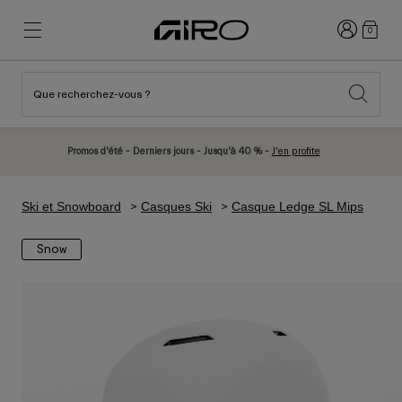
Connexion
0
Que recherchez-vous ?
Nouveautés et tendances
Nouveautés et tendances
Nouveautés
Nouveautés
Promos d'été - Derniers jours - Jusqu'à 40 % -
J'en profite
Best Sellers
Best Sellers
Explorer
Explorer
Ski et Snowboard
Casques Ski
Casque Ledge SL Mips
Casques
Casques
Snow
Casques Vélo Route
Ski
Casques VTT
Snowboard
Casques Urbains
Avec Visière
Casques Vélo Enfant
Femme
Voir tout
Pièces détachées