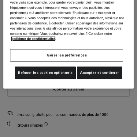
Accessoires
votre visite (par exemple, pour garder votre panier plein, vous montrer
Couleur -
Gris foncé
Voir tout
l'équipement qui vous intéresse et vous envoyer des publicités plus
pertinentes) et à améliorer notre site web. En cliquant sur « Accepter et
Masques
continuer », vous acceptez ces technologies et nous autorisez, ainsi que nos
partenaires de confiance, à collecter, utiliser et partager des informations sur
Gants
vos interactions avec le site afin de personnaliser votre expérience et votre
Utilisation
contenu numérique. Vous souhaitez en savoir plus ? Consultez notre
Pièces détachées
sélectionné
politique de confidentialité
.
Voir tout
All Mountain
Taille
Tableau des tailles
Backcountry
Gérer les préférences
Freestyle
S
M
L
Ski Race
Refuser les cookies optionnels
Accepter et continuer
Voir tout
Ajouter au panier
Livraison gratuite pour les commandes de plus de 100€
Retours simples