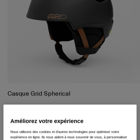
Voir tout
Chaussures
Masques
Chaussures Vélo Route
Chaussures VTT
Ski
Chaussures Gravel
Snowboard
Voir tout
Avec verres interchangeables
Femme
Verre de remplacement
Vêtements
Voir tout
Casque Grid Spherical
Vêtements Vélo Route
Article n°
37831
Vêtements VTT
Enfants
Voir tout
249,95 €
Améliorez votre expérience
Casques
Nous utilisons des cookies et d'autres technologies pour optimiser votre
Masques
expérience en ligne. Ils nous aident à nous souvenir de vous, à personnaliser