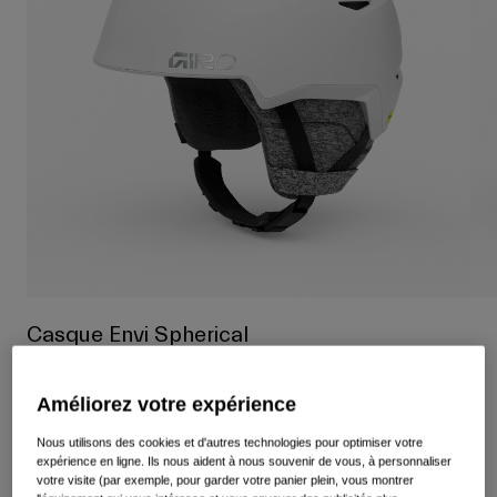
Voir tout
Chaussures
Masques
Chaussures Vélo Route
Chaussures VTT
Ski
Chaussures Gravel
Snowboard
Voir tout
Avec verres interchangeables
Femme
Verre de remplacement
Vêtements
Voir tout
Casque Envi Spherical
Vêtements Vélo Route
Article n°
37835
Vêtements VTT
Enfants
Améliorez votre expérience
Voir tout
249,95 €
Nous utilisons des cookies et d'autres technologies pour optimiser votre
Casques
expérience en ligne. Ils nous aident à nous souvenir de vous, à personnaliser
votre visite (par exemple, pour garder votre panier plein, vous montrer
Masques