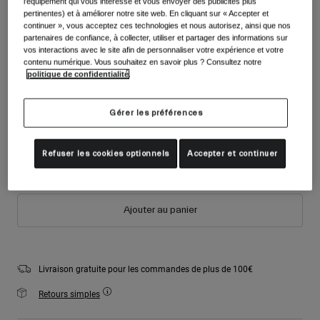
l'équipement qui vous intéresse et vous envoyer des publicités plus
Accessoires
pertinentes) et à améliorer notre site web. En cliquant sur « Accepter et
Voir tout
Couleur -
Blanc mat
continuer », vous acceptez ces technologies et nous autorisez, ainsi que nos
Masques
partenaires de confiance, à collecter, utiliser et partager des informations sur
vos interactions avec le site afin de personnaliser votre expérience et votre
Gants
contenu numérique. Vous souhaitez en savoir plus ? Consultez notre
Utilisation
politique de confidentialité
.
Pièces détachées
sélectionné
Voir tout
All Mountain
Taille
Tableau des tailles
Gérer les préférences
Backcountry
Freestyle
S
M
Refuser les cookies optionnels
Accepter et continuer
Ski Race
Voir tout
Ajouter au panier
Livraison gratuite pour les commandes de plus de 100€
Retours simples