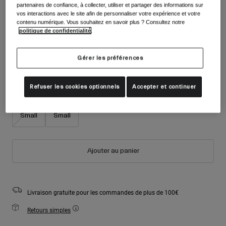
Accessoires
partenaires de confiance, à collecter, utiliser et partager des informations sur
Voir tout
Couleur -
Rouge Mat
vos interactions avec le site afin de personnaliser votre expérience et votre
contenu numérique. Vous souhaitez en savoir plus ? Consultez notre
Masques
politique de confidentialité
.
Gants
Utilisation
Pièces détachées
Gérer les préférences
sélectionné
Voir tout
All Mountain
Taille
Tableau des tailles
Refuser les cookies optionnels
Accepter et continuer
Backcountry
Freestyle
Youth X-
Youth
Small
Small
Ski Race
Voir tout
Ajouter au panier
Livraison gratuite pour les commandes de plus de 100€
Retours simples