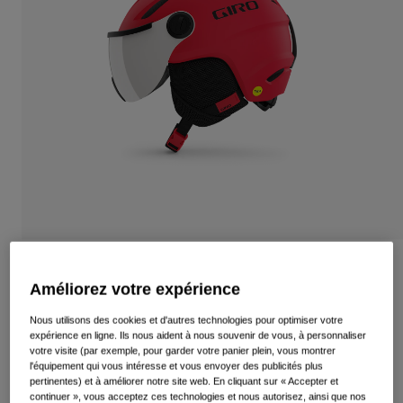
Voir tout
Chaussures
Masques
Chaussures Vélo Route
Chaussures VTT
Ski
Chaussures Gravel
Snowboard
Voir tout
Avec verres interchangeables
Femme
Verre de remplacement
Vêtements
Voir tout
Casque Buzz Mips Enfant
Vêtements Vélo Route
Améliorez votre expérience
Article n°
34784
Vêtements VTT
Nous utilisons des cookies et d'autres technologies pour optimiser votre
Enfants
expérience en ligne. Ils nous aident à nous souvenir de vous, à personnaliser
Voir tout
Price reduced from
to
159,95 €
111,96 €
30% OFF
votre visite (par exemple, pour garder votre panier plein, vous montrer
Casques
l'équipement qui vous intéresse et vous envoyer des publicités plus
pertinentes) et à améliorer notre site web. En cliquant sur « Accepter et
Masques
continuer », vous acceptez ces technologies et nous autorisez, ainsi que nos